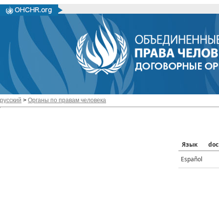
русский
>
Органы по правам человека
Язык
doc
Español