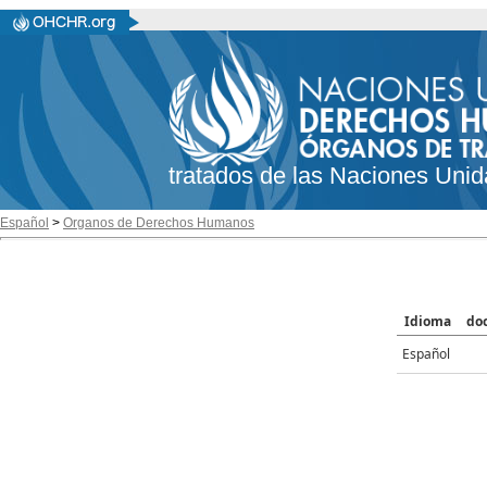
tratados de las Naciones Unid
Español
>
Organos de Derechos Humanos
Idioma
do
Español