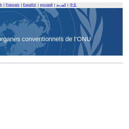
sh
|
Français
|
Español
|
русский
|
العربية
|
中文
organes conventionnels de l’ONU