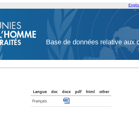
Engli
Base de données relative aux 
Langue
doc
docx
pdf
html
other
Français