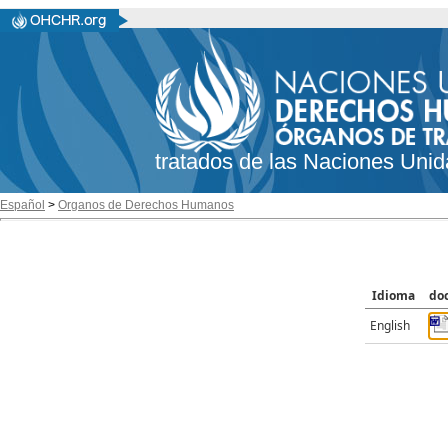
tratados de las Naciones Unid
Español
>
Organos de Derechos Humanos
Idioma
do
English