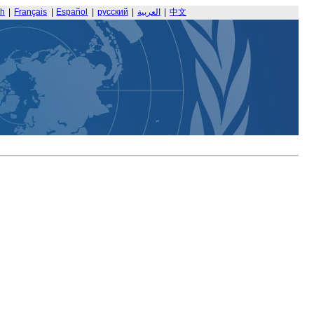
sh
|
Français
|
Español
|
русский
|
العربية
|
中文