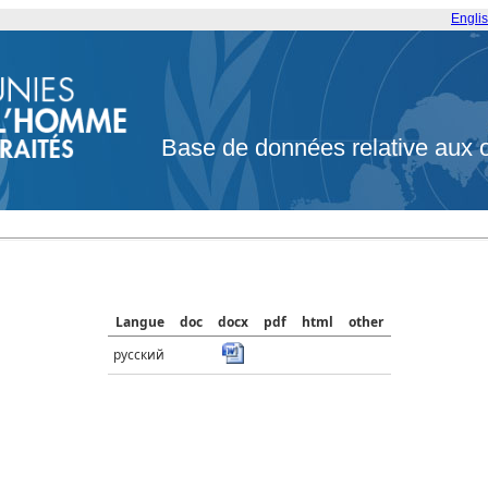
Engli
Base de données relative aux 
Langue
doc
docx
pdf
html
other
русский