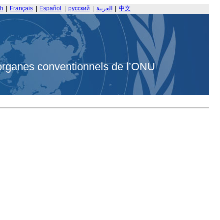
sh
|
Français
|
Español
|
русский
|
العربية
|
中文
organes conventionnels de l’ONU