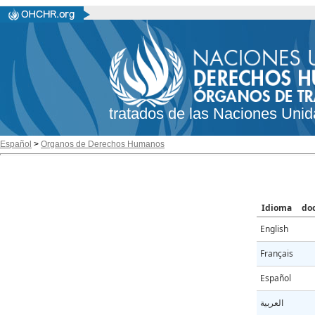
tratados de las Naciones Unid
Español
>
Organos de Derechos Humanos
Idioma
do
English
Français
Español
العربية