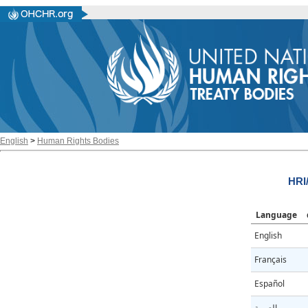
English
>
Human Rights Bodies
HRI
Language
English
Français
Español
العربية