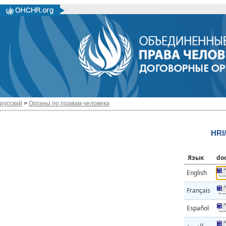
русский
>
Органы по правам человека
HRI
Язык
do
English
Français
Español
العربية