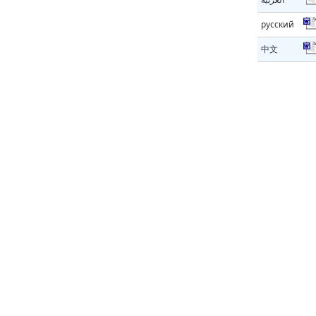
русский
中文