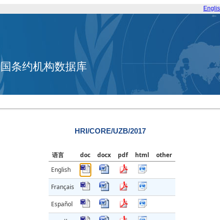
Engli
合国条约机构数据库
HRI/CORE/UZB/2017
语言
doc
docx
pdf
html
other
English
Français
Español