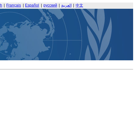
sh
|
Français
|
Español
|
русский
|
العربية
|
中文