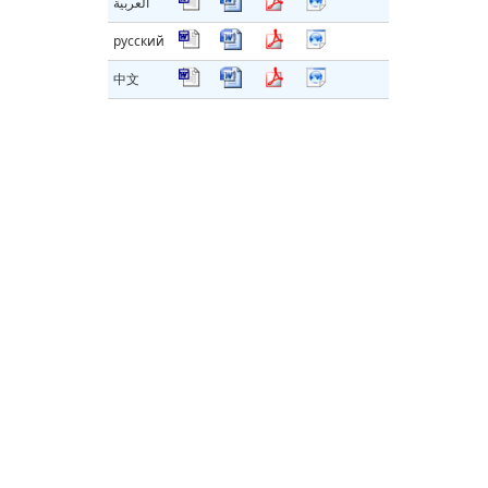
العربية
русский
中文