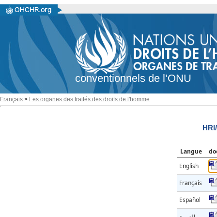
conventionnels de l’ONU
Français
>
Les organes des traités des droits de l'homme
HRI
Langue
do
English
Français
Español
العربية