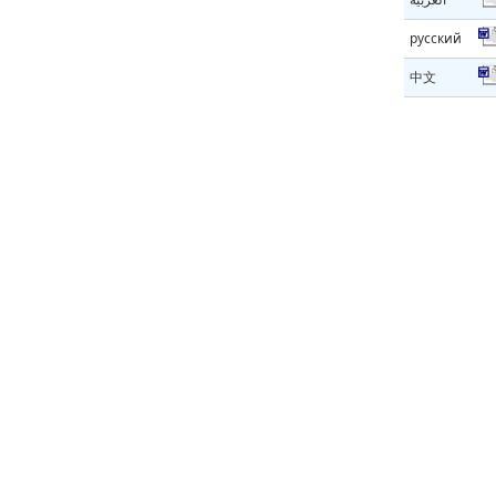
русский
中文