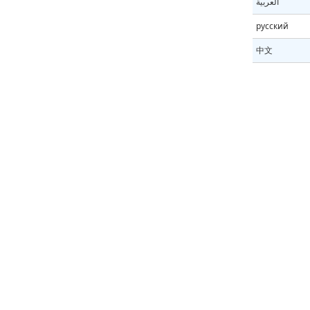
العربية
русский
中文