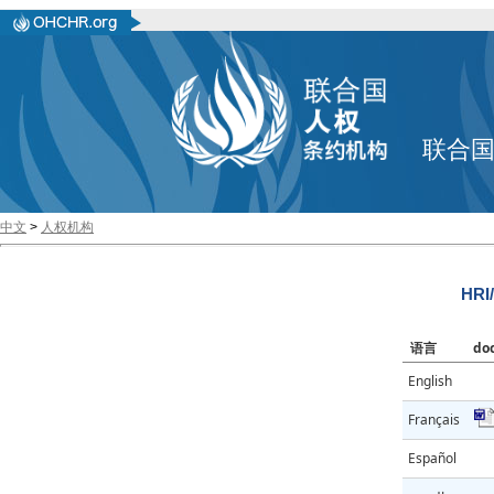
联合
中文
>
人权机构
HRI
语言
do
English
Français
Español