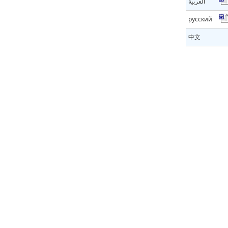
العربية
русский
中文