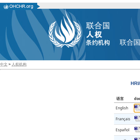
联合
中文
>
人权机构
HRI
语言
do
English
Français
Español