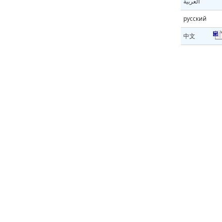
العربية
русский
中文