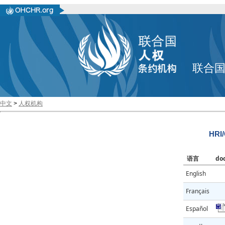
联合
中文
>
人权机构
HRI
语言
do
English
Français
Español