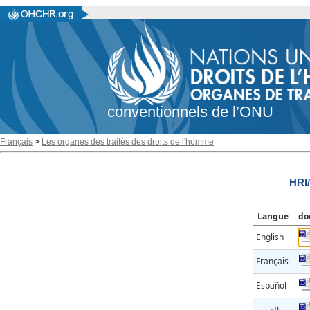
conventionnels de l’ONU
Français
>
Les organes des traités des droits de l'homme
HRI
Langue
do
English
Français
Español
العربية