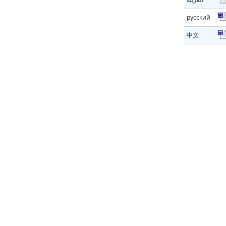
русский
中文