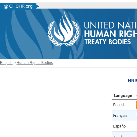
English
>
Human Rights Bodies
HRI
Language
English
Français
Español
العربية