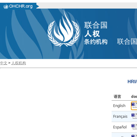
联合
中文
>
人权机构
HRI
语言
do
English
Français
Español