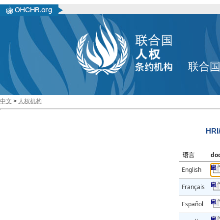
联合
中文
>
人权机构
HRI
语言
do
English
Français
Español