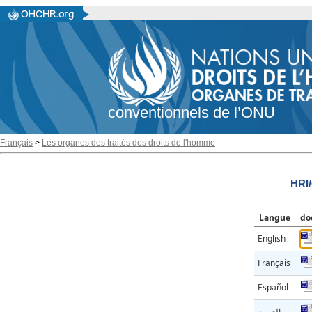
conventionnels de l’ONU
Français
>
Les organes des traités des droits de l'homme
HRI
Langue
do
English
Français
Español
العربية