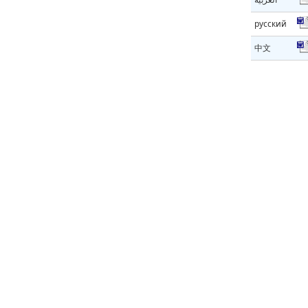
русский
中文