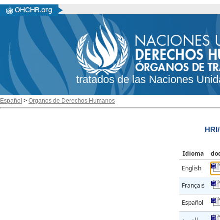
tratados de las Naciones Unid
Español
>
Organos de Derechos Humanos
HRI
Idioma
do
English
Français
Español
العربية