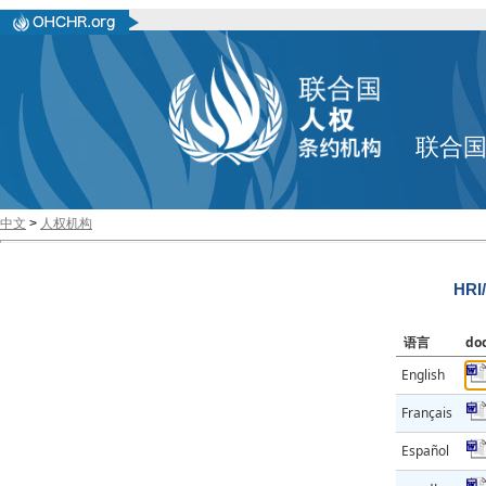
联合
中文
>
人权机构
HRI
语言
do
English
Français
Español