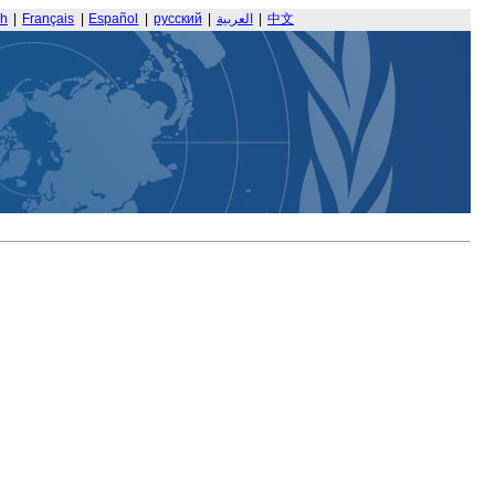
sh
|
Français
|
Español
|
русский
|
العربية
|
中文