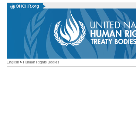
English
>
Human Rights Bodies