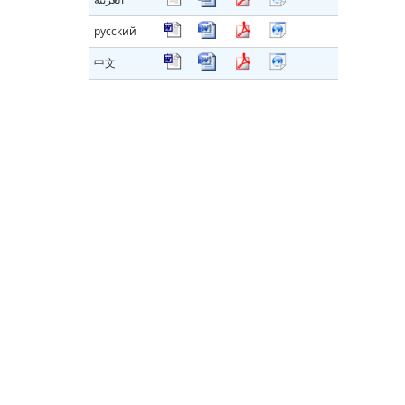
русский
中文