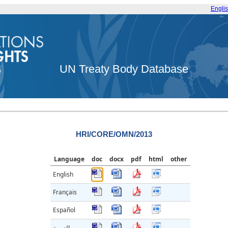
Engli
UN Treaty Body Database
HRI/CORE/OMN/2013
Language
doc
docx
pdf
html
other
English
Français
Español
العربية