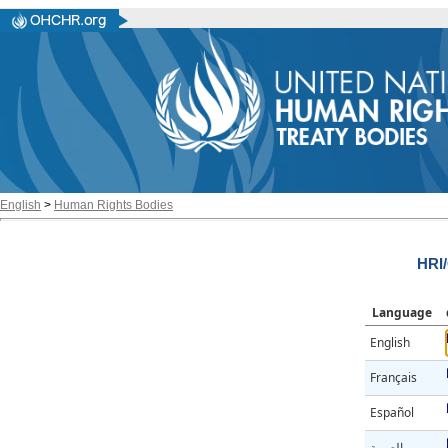
English
>
Human Rights Bodies
HRI
Language
English
Français
Español
العربية