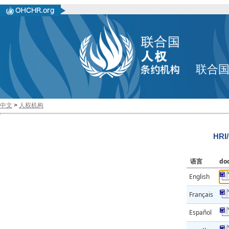
联合
中文
>
人权机构
HRI
语言
do
English
Français
Español