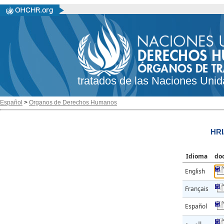
tratados de las Naciones Unid
Español
>
Organos de Derechos Humanos
HRI
Idioma
do
English
Français
Español
العربية