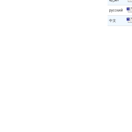
русский
中文