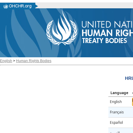
English
>
Human Rights Bodies
HRI
Language
English
Français
Español
العربية