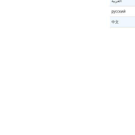
العربية
русский
中文