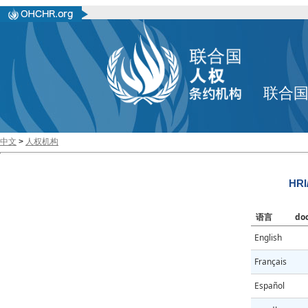
联合
中文
>
人权机构
HRI
语言
do
English
Français
Español