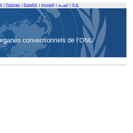
sh
|
Français
|
Español
|
русский
|
العربية
|
中文
organes conventionnels de l’ONU