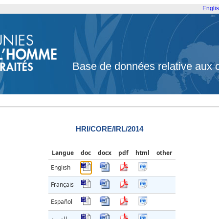
Engli
Base de données relative aux 
HRI/CORE/IRL/2014
Langue
doc
docx
pdf
html
other
English
Français
Español
العربية