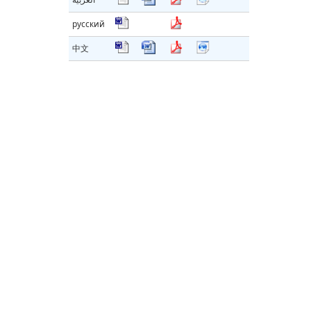
русский
中文