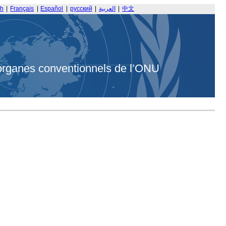
sh
|
Français
|
Español
|
русский
|
العربية
|
中文
organes conventionnels de l’ONU