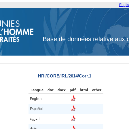
Engli
Base de données relative aux 
HRI/CORE/IRL/2014/Corr.1
Langue
doc
docx
pdf
html
other
English
Español
العربية
中文