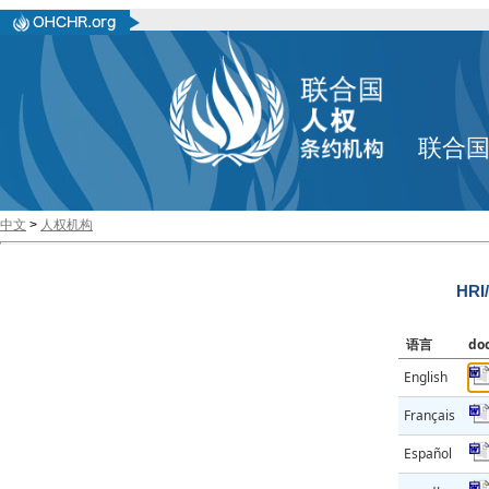
联合
中文
>
人权机构
HRI
语言
do
English
Français
Español