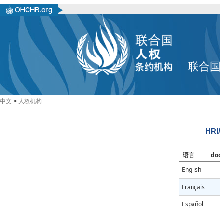
联合
中文
>
人权机构
HRI
语言
do
English
Français
Español