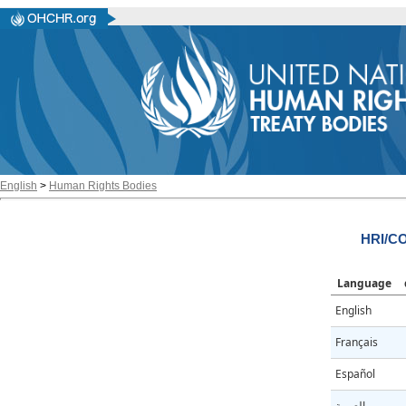
English
>
Human Rights Bodies
HRI/CO
Language
English
Français
Español
العربية