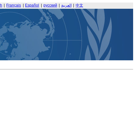
sh
|
Français
|
Español
|
русский
|
العربية
|
中文