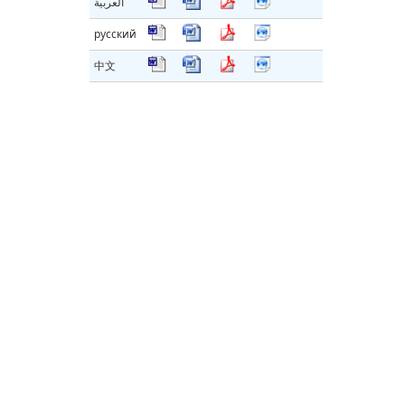
العربية
русский
中文