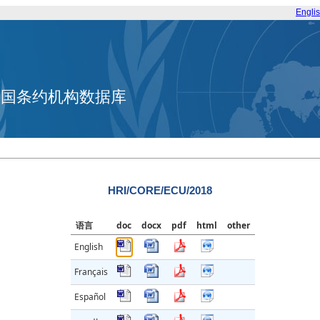
Engli
合国条约机构数据库
HRI/CORE/ECU/2018
语言
doc
docx
pdf
html
other
English
Français
Español