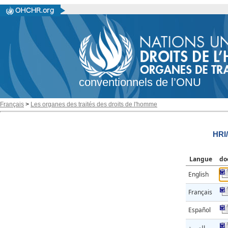
conventionnels de l’ONU
Français
>
Les organes des traités des droits de l'homme
HRI
Langue
do
English
Français
Español
العربية