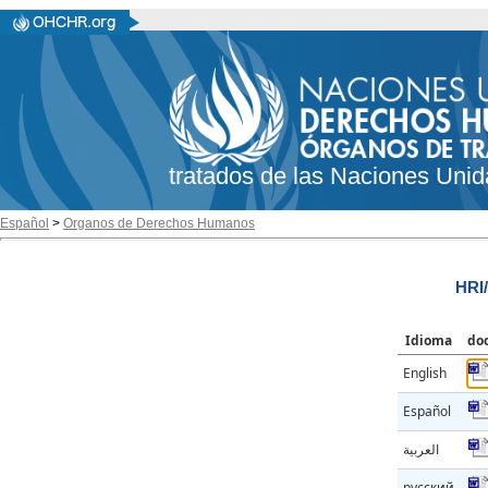
tratados de las Naciones Unid
Español
>
Organos de Derechos Humanos
HRI
Idioma
do
English
Español
العربية
русский