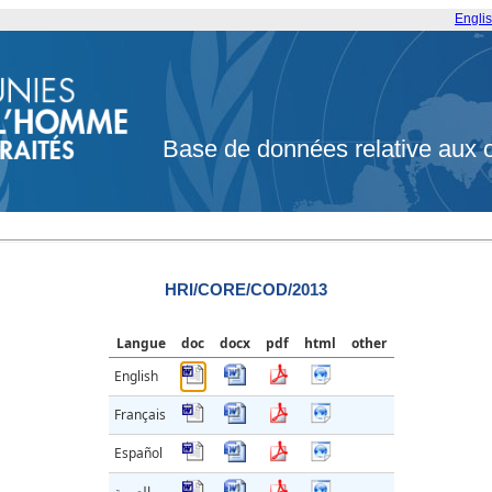
Engli
Base de données relative aux 
HRI/CORE/COD/2013
Langue
doc
docx
pdf
html
other
English
Français
Español
العربية