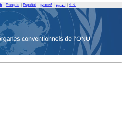
sh
|
Français
|
Español
|
русский
|
العربية
|
中文
organes conventionnels de l’ONU