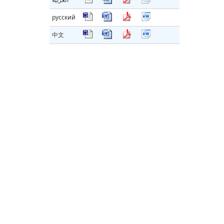
русский
中文