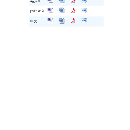
العربية
русский
中文