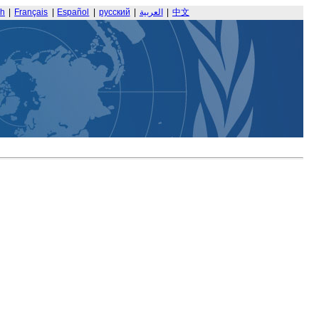
sh
|
Français
|
Español
|
русский
|
العربية
|
中文