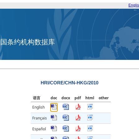
Engli
合国条约机构数据库
HRI/CORE/CHN-HKG/2010
语言
doc
docx
pdf
html
other
English
Français
Español