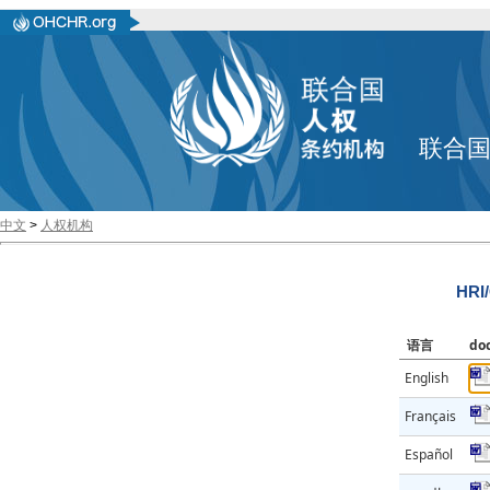
联合
中文
>
人权机构
HRI
语言
do
English
Français
Español