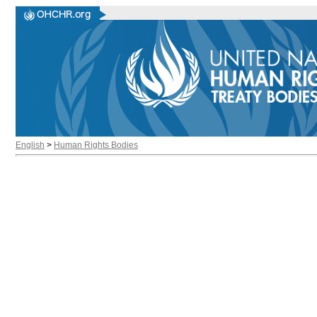
English
>
Human Rights Bodies