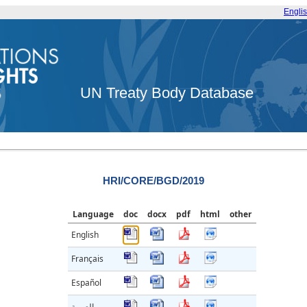
Engli
UN Treaty Body Database
HRI/CORE/BGD/2019
Language
doc
docx
pdf
html
other
English
Français
Español
العربية