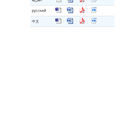
русский
中文