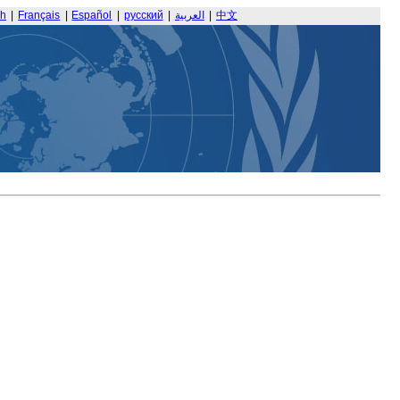
sh
|
Français
|
Español
|
русский
|
العربية
|
中文