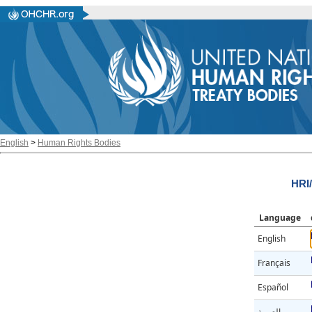
English
>
Human Rights Bodies
HRI
Language
English
Français
Español
العربية