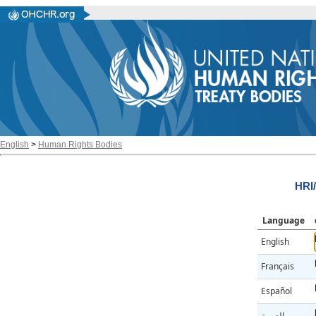
English
>
Human Rights Bodies
HRI
Language
English
Français
Español
العربية