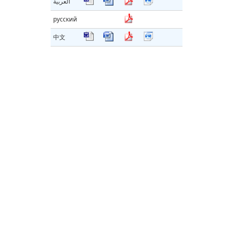
العربية
русский
中文