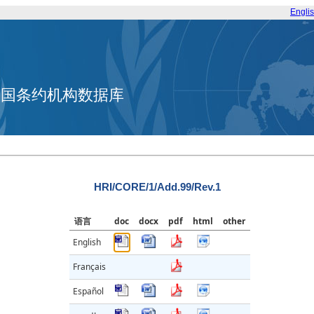
Engli
合国条约机构数据库
HRI/CORE/1/Add.99/Rev.1
语言
doc
docx
pdf
html
other
English
Français
Español