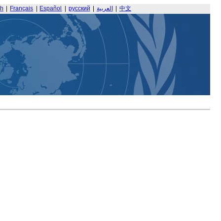
sh
|
Français
|
Español
|
русский
|
العربية
|
中文