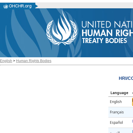
English
>
Human Rights Bodies
HRI/CO
Language
English
Français
Español
العربية