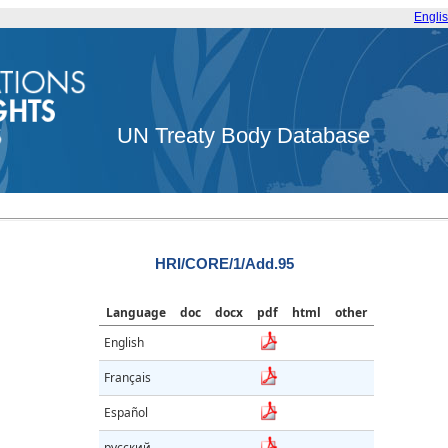
Engli
UN Treaty Body Database
HRI/CORE/1/Add.95
Language
doc
docx
pdf
html
other
English
Français
Español
русский