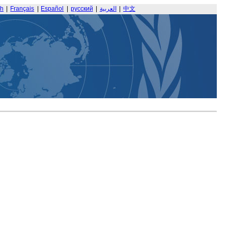
sh
|
Français
|
Español
|
русский
|
العربية
|
中文