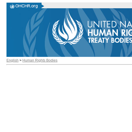
English
>
Human Rights Bodies