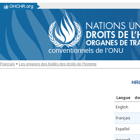
conventionnels de l’ONU
Français
>
Les organes des traités des droits de l'homme
HRI
Langue
do
English
Français
Español
русский