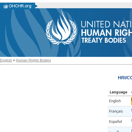
English
>
Human Rights Bodies
HRI/CO
Language
English
Français
Español
العربية