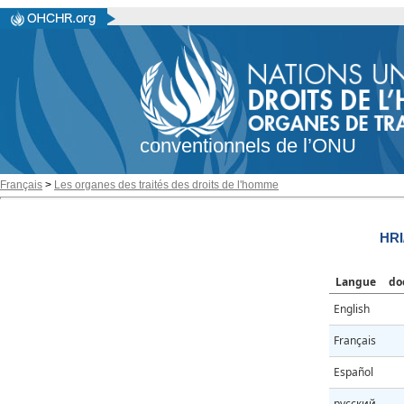
conventionnels de l’ONU
Français
>
Les organes des traités des droits de l'homme
HRI
Langue
do
English
Français
Español
русский