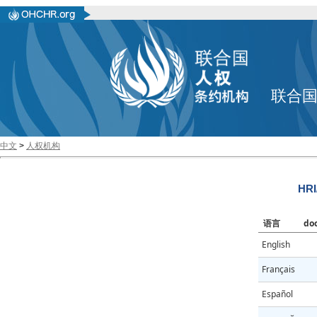
联合
中文
>
人权机构
HRI
语言
do
English
Français
Español