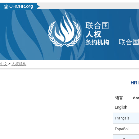
联合
中文
>
人权机构
HRI
语言
do
English
Français
Español