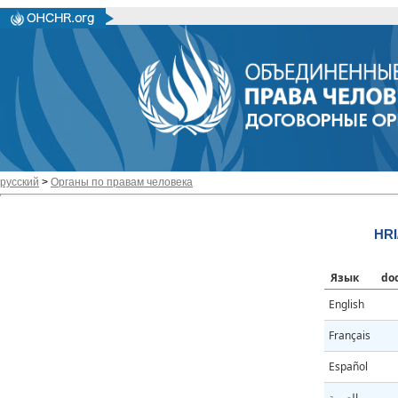
русский
>
Органы по правам человека
HRI
Язык
do
English
Français
Español
العربية